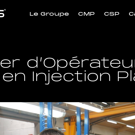
Le Groupe
CMP
CSP
C
er d’Opérateu
n en Injection P