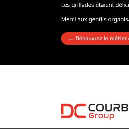
Les grillades étaient déli
Merci aux gentils organisa
←
Découvrez le métier 