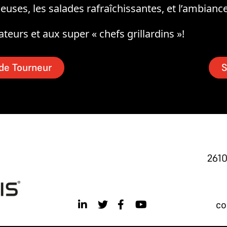
cieuses, les salades rafraîchissantes, et l’ambiance
teurs et aux super « chefs grillardins »!
de Tourneur
S
261
co