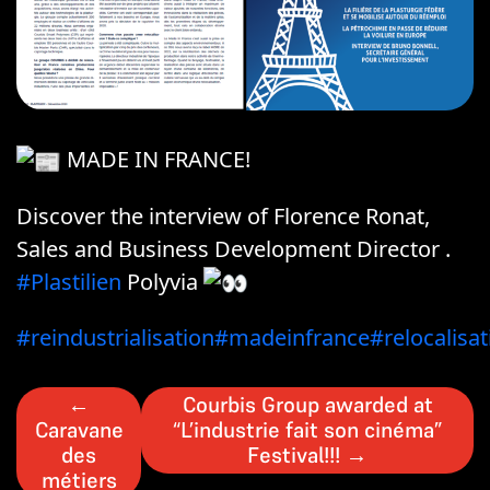
MADE IN FRANCE!
Discover the interview of Florence Ronat,
Sales and Business Development Director .
#Plastilien
Polyvia
#reindustrialisation
#madeinfrance
#relocalisat
←
Courbis Group awarded at
Caravane
“L’industrie fait son cinéma”
des
Festival!!!
→
métiers